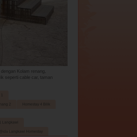
 dengan Kolam renang,
k seperti cable car, taman
 1
nang 2
Homestay 4 Bilik
1 Langkawi
@ida Langkawi Homestay