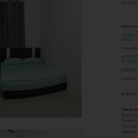
No top co
Homesta
Senarai 
Anda
Homestay
HOMEST
DI LAN
HOMEST
Chalet K
A Travel 
Travel a
Book your
Travel in
Tips and
Animals.