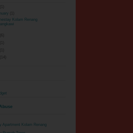
(1)
nuary
(1)
estay Kolam Renang
Langkawi
(6)
(1)
(1)
(14)
dget
 Abuse
y Apartment Kolam Renang
y Rumah Teres