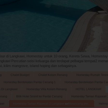
ur di Langkawi, Homestay untuk 10 orang, Kereta Sewa, Homestay
gkawi Percutian seisi keluarga dan terdapat pelbagai tempat2 menari
i, kilim mangrove, island hoping dan sebagainya.
ng
Chalet Budget
Chalet Kolam Renang
Homestay Rumah Teres
Homestay Berdekatan Pantai Cenang 1
Homestay Berdekatan Pantai Ce
 Di Langkawi
Homestay Villa Kolam Renang
HOTEL LANGKAWI
Renang
Bilik Hotel 5minit ke Pantai Cenang
Homestay Taman Rajawali 
awi
Homestay Taman Rajawali 2 Langkawi 🏡Merancang per...
Helmy