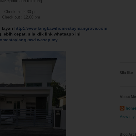
🕌Sejadah dan telekung
.
Check in : 2.30 pm
Check out : 12.00 pm
 layari
http://www.langkawihomestaymangrove.com
lebih cepat, sila klik link whatsapp ini
/homestaylangkawi.wasap.my
Sila like
About Me
home
View my 
Blog Arc