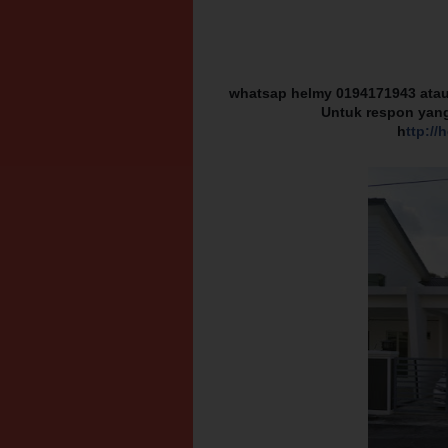
whatsap helmy 0194171943 atau
Untuk respon yang 
h
ttp:/