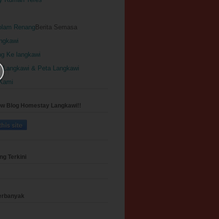
olam Renang
Berita Semasa
angkawi
g Ke langkawi
e Langkawi & Peta Langkawi
Kami
ow Blog Homestay Langkawi!!
g Terkini
erbanyak