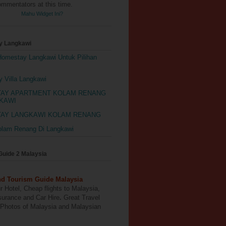
mmentators at this time.
Mahu Widget Ini?
y Langkawi
Homestay Langkawi Untuk Pilihan
 Villa Langkawi
AY APARTMENT KOLAM RENANG
GKAWI
AY LANGKAWI KOLAM RENANG
olam Renang Di Langkawi
Guide 2 Malaysia
nd Tourism Guide Malaysia
 Hotel, Cheap flights to Malaysia,
surance and Car Hire
.
Great Travel
 Photos of Malaysia and Malaysian