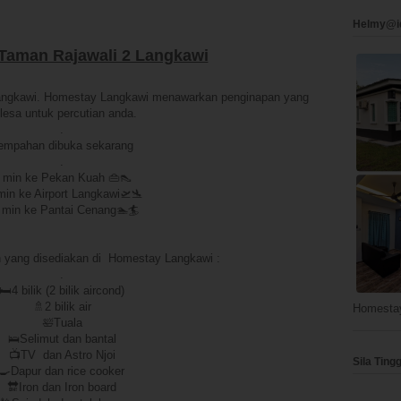
Helmy@i
Taman Rajawali 2 Langkawi
Langkawi. Homestay Langkawi menawarkan penginapan yang
lesa untuk percutian anda.
.
empahan dibuka sekarang
.
 min ke Pekan Kuah 👜👠
min ke Airport Langkawi🛫🛬
 min ke Pantai Cenang🏊🏄
 yang disediakan di Homestay Langkawi :
.
🛏4 bilik (2 bilik aircond)
🚿2 bilik air
Homesta
🛀Tuala
🛌Selimut dan bantal
📺TV dan Astro Njoi
Sila Ting
🍳Dapur dan rice cooker
🔛Iron dan Iron board