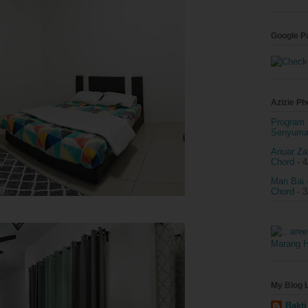
Google P
Azizie P
Program 
Senyum
Anuar Zai
Chord
- 4
Man Bai 
Chord
- 3
My Blog L
Bakt