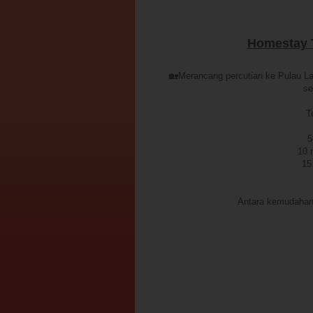
Homestay 
🏡Merancang percutian ke Pulau 
se
T
5
10 
15
Antara kemudahan