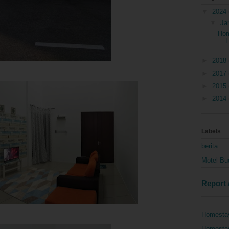
▼
2024
▼
Ja
Hom
►
2018
►
2017
►
2015
►
2014
Labels
berita
Motel Bu
Report
Homesta
Homesta